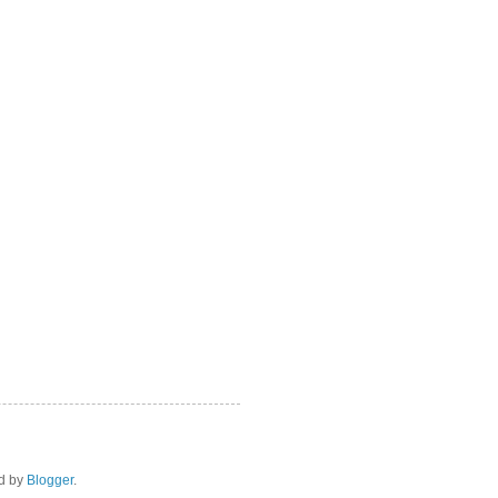
d by
Blogger
.