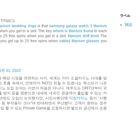
2
ラベル
| TITNICS
雑談
itanium wedding rings
is that
samsung galaxy watch 3 titanium
when you get in a slot. The key
where is titanium found
to each
o 25 free spins when you get in a slot.
titanium shift knob
The
 you get up to 25 free spins when
oakley titanium glasses
you
0月 31, 2022
혀 해당 시장을 외면하는 사이, 세계는 이미 소셜카지노 시대를 맞
의 흐름 속에서, 언제까지 'NO'만 외칠 수 있겠냐는 목소리가 나온
지노 도입 논의는 이번이 처음은 아니다. 제주도는 1997년부터 국
출 방지 등을 명분으로 내세워 내국인 관광객이 출입할 수 있는 카
10년에도 도입이 논의됐지만, 시민사회단체
더킹카지노
등이 “사행
 등 부작용이 크다”며 반대하면서 무산됐다. 고객이 원하는 경우
 할 수 있는 Private Game을 요청하시면 별도의 공간에서 조용