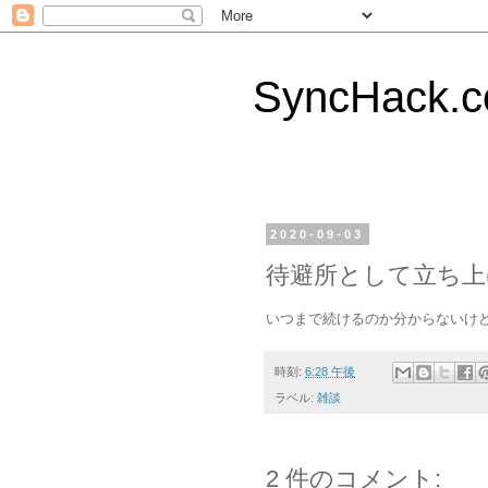
SyncHack
2020-09-03
待避所として立ち上
いつまで続けるのか分からないけど
時刻:
6:28 午後
ラベル:
雑談
2 件のコメント: