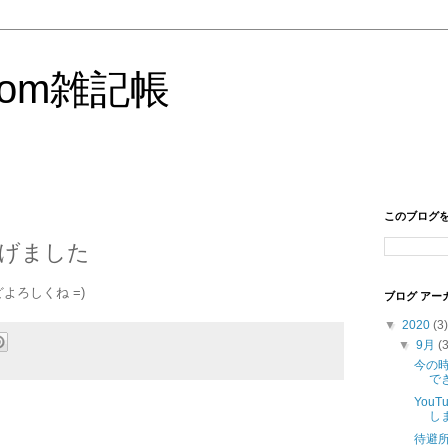
.com雑記帳
このブログ
げました
よろしくね =)
ブログ アー
▼
2020
(3)
▼
9月
(
今の
で
YouT
し
待避