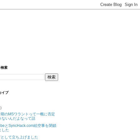
を検索
カイブ
3)
時期のMSワラントって一概に否定
きないんだよなって話
ubeとSyncHack.com絵空事を閉鎖
ました
所として立ち上げました